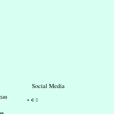
Social Media
78549
88