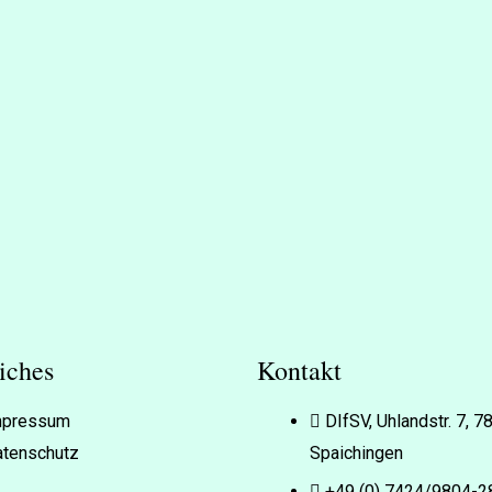
iches
Kontakt
mpressum
DIfSV, Uhlandstr. 7, 
tenschutz
Spaichingen
+49 (0) 7424/9804-2