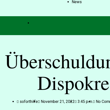
News
Überschuldun
Dispokre
soforthilfe
November 21, 2022
3:45 p.m.
No Com