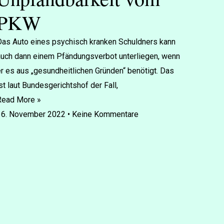
PKW
as Auto eines psy­chisch kran­ken Schuld­ners kann
uch dann einem Pfän­dungs­ver­bot un­ter­lie­gen, wenn
r es aus „ge­sund­heit­li­chen Grün­den“ be­nö­tigt. Das
st laut Bun­des­ge­richts­hof der Fall,
Read More »
16. November 2022
Keine Kommentare